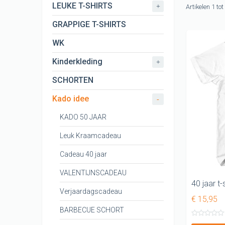
CARNAVAL T
LEUKE T-SHIRTS
+
Artikelen 1 to
KERST shir
GRAPPIGE T-SHIRTS
KONINGSDA
WK
ORANJE EK 
Kinderkleding
+
KONINGSDA
SCHORTEN
Kado idee
-
KADO 50 JAAR
Leuk Kraamcadeau
Cadeau 40 jaar
VALENTIJNSCADEAU
40 jaar t-
Verjaardagscadeau
€ 15,95
BARBECUE SCHORT