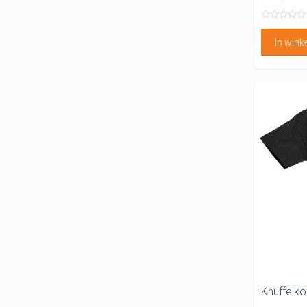
In win
Knuffelko