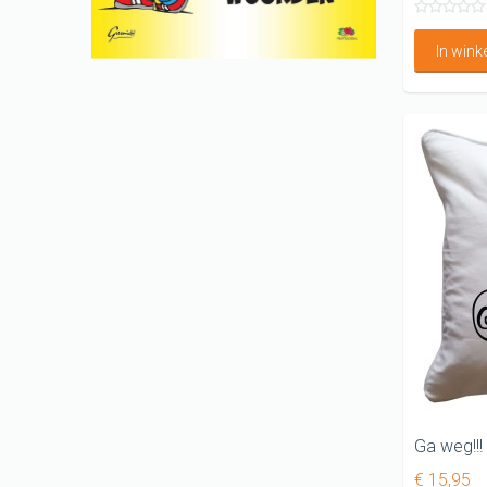
In win
Ga weg!!!
€ 15,95