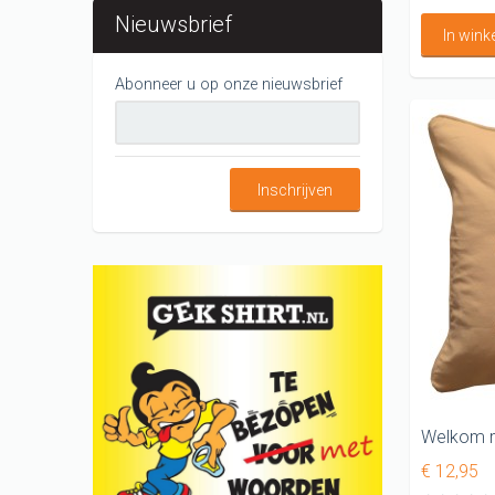
Nieuwsbrief
In win
Abonneer u op onze nieuwsbrief
Inschrijven
€ 12,95