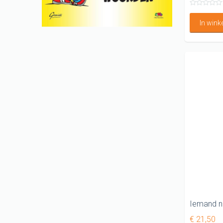
In win
€ 21,50