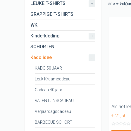
CARNAVAL T
LEUKE T-SHIRTS
+
30 artikel(e
KERST shir
GRAPPIGE T-SHIRTS
KONINGSDA
WK
ORANJE EK 
Kinderkleding
+
KONINGSDA
SCHORTEN
Kado idee
-
KADO 50 JAAR
Leuk Kraamcadeau
Cadeau 40 jaar
VALENTIJNSCADEAU
Verjaardagscadeau
€ 21,50
BARBECUE SCHORT