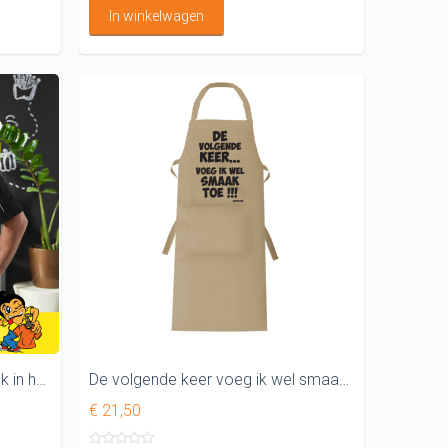
In winkelwagen
Pappa achter het fornuis paniek in het huis Schort
De volgende keer voeg ik wel smaak toe LEUK KEUKENSCHORT
€ 21,50