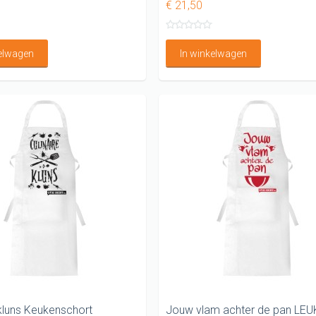
€ 21,50
kelwagen
In winkelwagen
 kluns Keukenschort