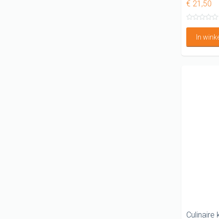
€ 21,50
In win
Culinaire