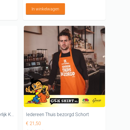
In winkelwagen
Deze keukenprins vindt jou heerlijk Keukenschort
Iedereen Thuis bezorgd Schort
€ 21,50