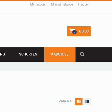
Mijn account
Mijn winkelwagen
Inloggen
€ 0,00
0
ING
SCHORTEN
KADO IDEE
KADO 50 JAAR
irt
Leuk Kraamcadeau
Cadeau 40 jaar
VALENTIJNSCADEAU
Verjaardagscadeau
Tonen als :
BARBECUE SCHORT