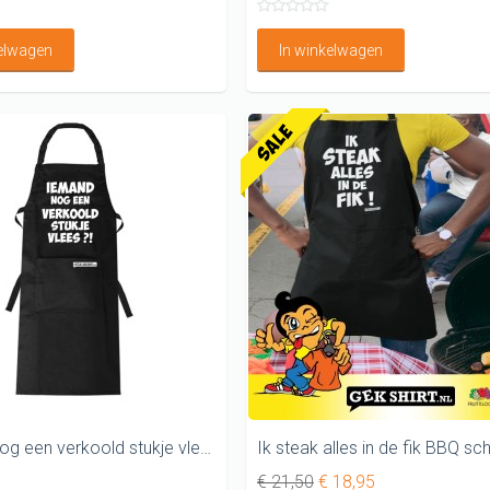
kelwagen
In winkelwagen
Iemand nog een verkoold stukje vlees? Leuk BBQ schort
€ 21,50
€ 18,95