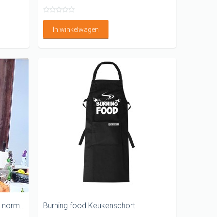
In winkelwagen
Geen paniek al die rook is heel normaal Barbecueschort
Burning food Keukenschort