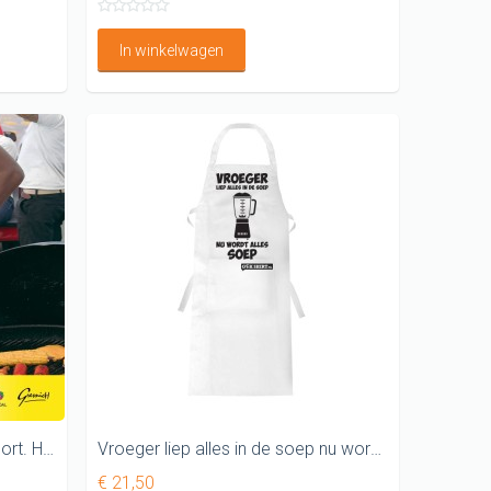
In winkelwagen
Ik steak alles in de fik BBQ schort. HET ORIGINELE SCHORT
Vroeger liep alles in de soep nu wordt alles soep Keukenschort
€ 21,50