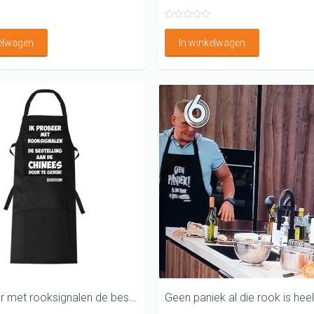
kelwagen
In winkelwagen
Ik probeer met rooksignalen de bestelling aan de chinees door te geven Leuk BBQ schort