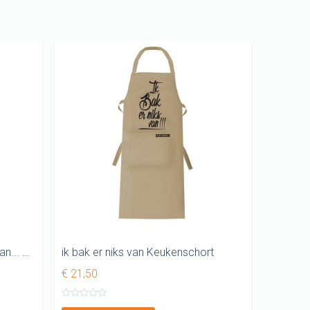
Keukenschorten
SINTERKLAAS cadeau
ideeen
KUSSENTJES
Kado voor kinderen
Vader shirt
Cadeau pakketten
WK T-shirt
KERST cadeau
Tegeltjes
Ik heb uren in de keuken gestaan... Sorry kon echt niks bedenken! Leuk keukenschort
ik bak er niks van Keukenschort
Grappig T-shirt
€ 21,50
GAY pride SHIRT