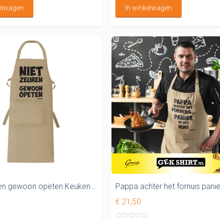
kelwagen
In winkelwagen
Niet zeuren gewoon opeten Keuken Schort
€ 21,50