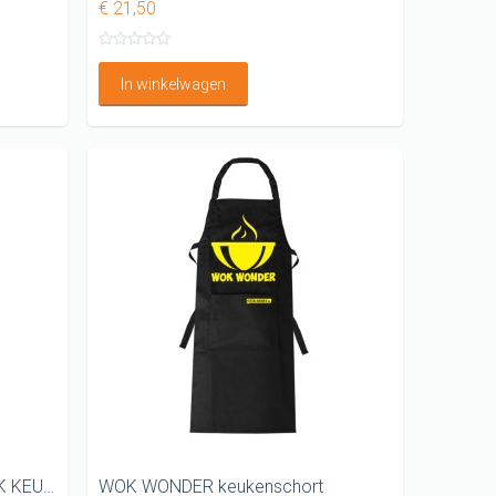
€ 21,50
In winkelwagen
Jouw vlam achter de pan LEUK KEUKENSCHORT
WOK WONDER keukenschort