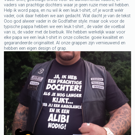
vaders van prachtige dochters waar je geen ruzie mee wil hebben.
Help ik word papa, en nu wil ik een leuk t-shirt, of je wordt wéér
vader, ook daar hebben we aan gedacht. Wat dacht je van de tekst
Ooo god alweer vader in de Godfather style. maar ook voor de
typische pappa hebben we een leuk t-shirt , de vader die voetbal
van is, de vader met de bierbuik. We hebben werkelijk waar voor
elke papa we een leuk t-shirt in onze collectie. goeie kwaliteit en
gegarandeerde originaliteit. Al onze grappen zijn vernieuwend en
hebben een eigen design of grap.