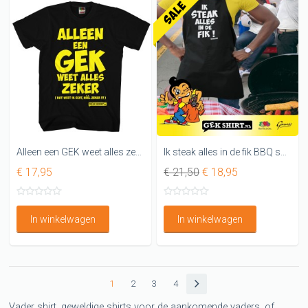
Alleen een GEK weet alles zeker LEUK SHIRT
Ik steak alles in de fik BBQ schort. HET ORIGINELE SCHORT
€ 17,95
€ 21,50
€ 18,95
In winkelwagen
In winkelwagen
1
2
3
4
Vader shirt, geweldige shirts voor de aankomende vaders, of