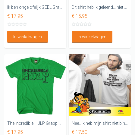
Ik ben ongelofelijk GEEL Grappig shirt
Dit shirt heb ik geleend... niet echt mijn kleur
€ 17,95
€ 15,95
In winkelwagen
In winkelwagen
The incredible HULP Grappig hulk shirt
Nee.. ik heb mijn shirt niet binnenstebuiten aangetrokken
€ 17,95
€ 17,50