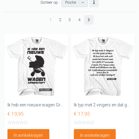
Sorteer op :
Positie
1
2
3
4
Ik heb een nieuwe wagen Grappig shirt voor de vader
Ik typ met 2 vingers en dat gaat prima Leuk shirt
€ 19,95
€ 17,95
In winkelwagen
In winkelwagen