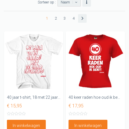
Sorteer op :
Naam
1
2
3
4
40 jaar t-shirt, 18 met 22 jaar ervaring
40 keer raden hoe oud ik ben Dames shirt 40 jaar
€ 15,95
€ 17,95
In winkelwagen
In winkelwagen