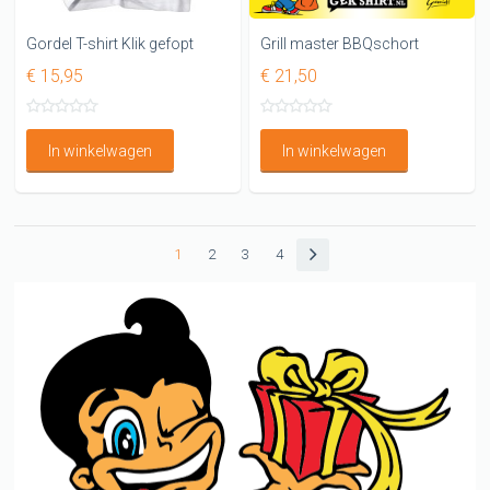
Gordel T-shirt Klik gefopt
Grill master BBQschort
€ 15,95
€ 21,50
In winkelwagen
In winkelwagen
1
2
3
4