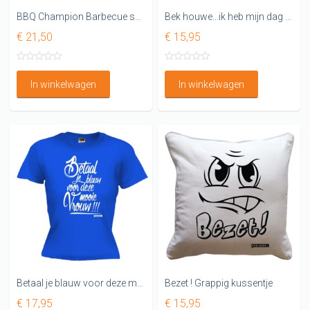
BBQ Champion Barbecue schort
Bek houwe...ik heb mijn dag niet vandaag
€ 21,50
€ 15,95
In winkelwagen
In winkelwagen
Betaal je blauw voor deze mooie vrouw! Grappig Dames shirt
Bezet ! Grappig kussentje
€ 17,95
€ 15,95