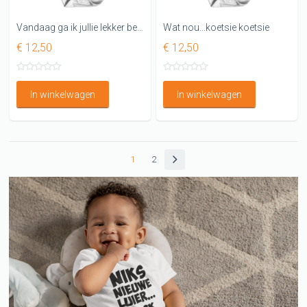
Vandaag ga ik jullie lekker bezig houden Rompertje
Wat nou...koetsie koetsie
€ 12,50
€ 12,50
In winkelwagen
In winkelwagen
1
2