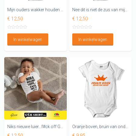
Mijn ouders wakker houden is mijn hobby, leuke rompertjes
Nee dit is niet de zus van mijn moeder Dit is mijn OMA Rompertje
€ 12,50
€ 12,50
In winkelwagen
In winkelwagen
Niks nieuwe luier...f#ck off Grappig rompertje
Oranje boven, bruin van onder
€ 12,50
€ 9,95