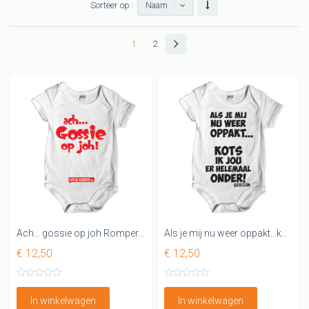
Sorteer op :
Naam
1
2
Ach... gossie op joh Rompertjes
Als je mij nu weer oppakt...kots ik je er helemaal onder Rompertje
€ 12,50
€ 12,50
In winkelwagen
In winkelwagen