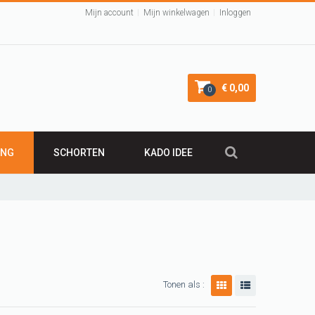
Mijn account
Mijn winkelwagen
Inloggen
€ 0,00
0
ING
SCHORTEN
KADO IDEE
KADO 50 JAAR
irt
Leuk Kraamcadeau
Cadeau 40 jaar
VALENTIJNSCADEAU
Verjaardagscadeau
Tonen als :
BARBECUE SCHORT