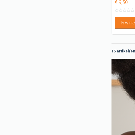
€ 9,50
In win
15 artikel(e