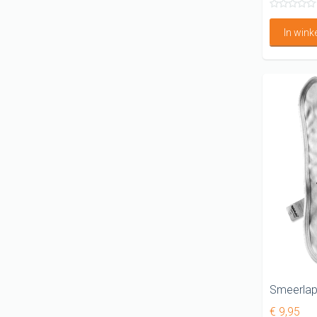
In win
Smeerlap
€ 9,95