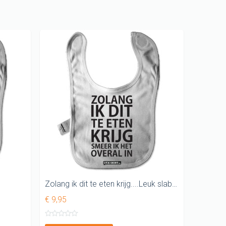
Keukenschorten
SINTERKLAAS cadeau
ideeen
KUSSENTJES
Kado voor kinderen
Vader shirt
Cadeau pakketten
WK T-shirt
KERST cadeau
Tegeltjes
Zolang ik dit te eten krijg....Leuk slabbetje
Grappig T-shirt
€ 9,95
GAY pride SHIRT