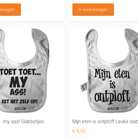
kelwagen
In winkelwagen
...my ass! Slabbetjes
Mijn eten is ontploft Leuke sla
€ 9,95