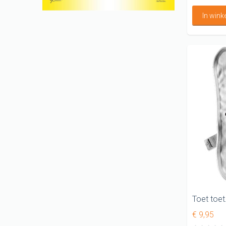
In win
Toet toet
€ 9,95