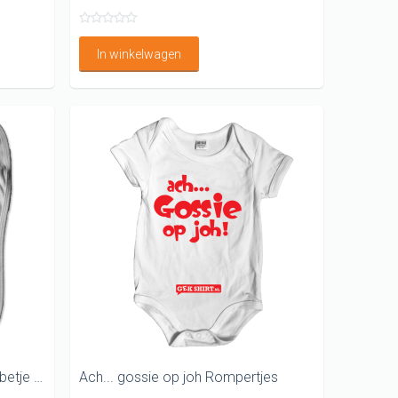
In winkelwagen
Ik doe mee met het diner Slabbetje met vlinderstrik
Ach... gossie op joh Rompertjes