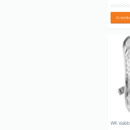
In win
WK slabb