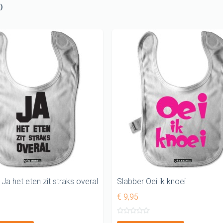
-shirts
n)
t
G shirts
shirts
G shirt
 Ja het eten zit straks overal
Slabber Oei ik knoei
€ 9,95