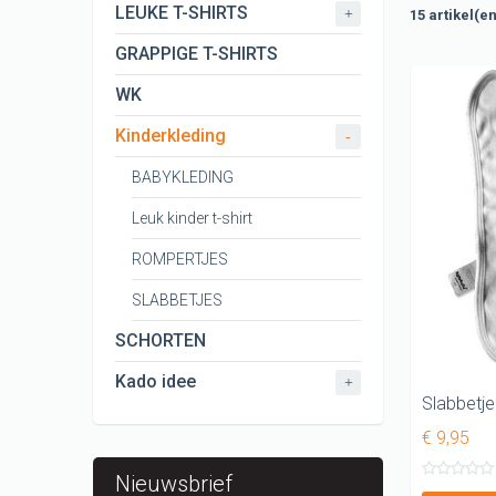
CARNAVAL T
LEUKE T-SHIRTS
+
15 artikel(e
KERST shir
GRAPPIGE T-SHIRTS
KONINGSDA
WK
ORANJE EK 
Kinderkleding
-
KONINGSDA
BABYKLEDING
Leuk kinder t-shirt
ROMPERTJES
SLABBETJES
SCHORTEN
Kado idee
+
Slabbetje
€ 9,95
Nieuwsbrief