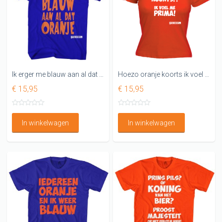
Ik erger me blauw aan al dat oranje T-shirt gek
Hoezo oranje koorts ik voel me prima DAMES WK SHIRT
€ 15,95
€ 15,95
In winkelwagen
In winkelwagen