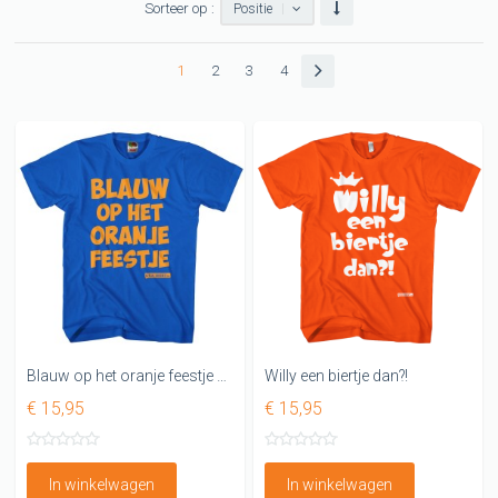
Sorteer op :
Positie
1
2
3
4
Blauw op het oranje feestje Leuk oranje shirt
Willy een biertje dan?!
€ 15,95
€ 15,95
In winkelwagen
In winkelwagen