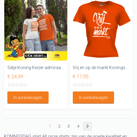
Setje Koning Keizer admiraal shirts
Vrij en op de markt Koningsdag Dames shirt
€ 24,99
€ 17,95
In winkelwagen
In winkelwagen
1
2
3
4
KONINGSDAG shirt All onze shirts zijn van de goede kwaliteit en