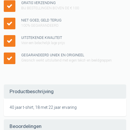
GRATIS VERZENDING
BIJ BESTELLINGEN BOVEN DE € 100
NIET GOED, GELD TERUG
100% GEGARANDEERD
UITSTEKENDE KWALITEIT
Voor een belachelijk lage prijs
GEGARANDEERD UNIEK EN ORIGINEEL
Gresnich werkt uitsluitend met eigen tekst- en beeldgrappen
Productbeschrijving
40 jaar t-shirt, 18 met 22 jaar ervaring
Beoordelingen