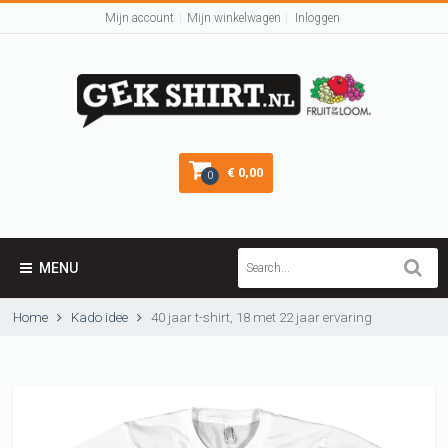
Mijn account
Mijn winkelwagen
Inloggen
€ 0,00
0
MENU
Home
Kado idee
40 jaar t-shirt, 18 met 22 jaar ervaring