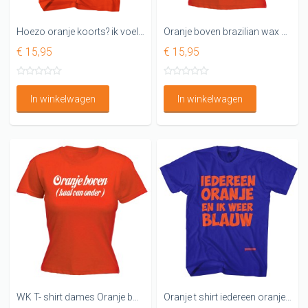
Hoezo oranje koorts? ik voel me prima
Oranje boven brazilian wax onder Dames wk shirt
€ 15,95
€ 15,95
In winkelwagen
In winkelwagen
WK T- shirt dames Oranje boven kaal van onderen
Oranje t shirt iedereen oranje en ik weer blauw