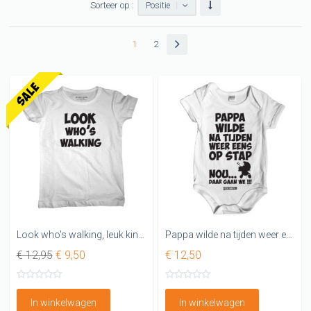
Sorteer op :
Positie
1
2
Look who's walking, leuk kinder T-shirt
Pappa wilde na tijden weer eens op stap...nou daar gaan we Leuk rompertje
€ 12,95
€ 9,50
€ 12,50
In winkelwagen
In winkelwagen