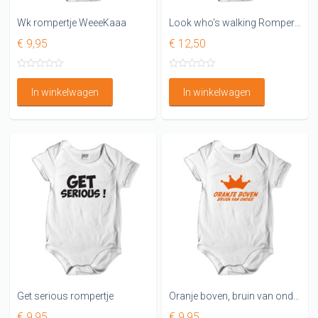
Wk rompertje WeeeKaaa
Look who's walking Rompertjes
€ 9,95
€ 12,50
In winkelwagen
In winkelwagen
Get serious rompertje
Oranje boven, bruin van onder
€ 9,95
€ 9,95