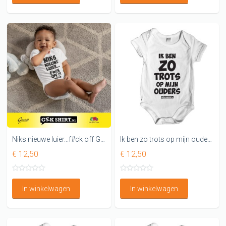
Niks nieuwe luier...f#ck off Grappig rompertje
Ik ben zo trots op mijn ouders Leuk Rompertje
€ 12,50
€ 12,50
In winkelwagen
In winkelwagen