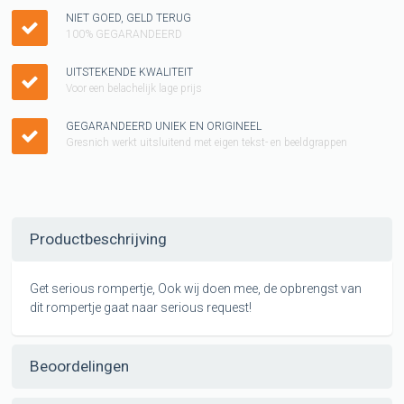
NIET GOED, GELD TERUG
100% GEGARANDEERD
UITSTEKENDE KWALITEIT
Voor een belachelijk lage prijs
GEGARANDEERD UNIEK EN ORIGINEEL
Gresnich werkt uitsluitend met eigen tekst- en beeldgrappen
Productbeschrijving
Get serious rompertje, Ook wij doen mee, de opbrengst van
dit rompertje gaat naar serious request!
Beoordelingen