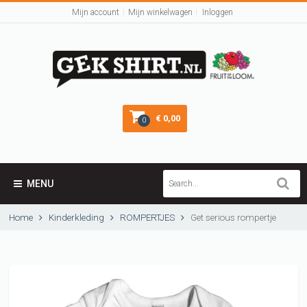
Mijn account
Mijn winkelwagen
Inloggen
€ 0,00
0
MENU
Home
Kinderkleding
ROMPERTJES
Get serious rompertje