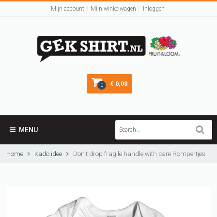
Mijn account
Mijn winkelwagen
Inloggen
€ 0,00
0
MENU
Home
Kado idee
Don't drop fragile handle with care Rompertjes