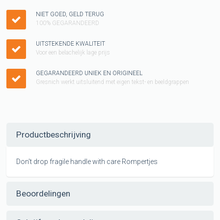
NIET GOED, GELD TERUG
100% GEGARANDEERD
UITSTEKENDE KWALITEIT
Voor een belachelijk lage prijs
GEGARANDEERD UNIEK EN ORIGINEEL
Gresnich werkt uitsluitend met eigen tekst- en beeldgrappen
Productbeschrijving
Don't drop fragile handle with care Rompertjes
Beoordelingen