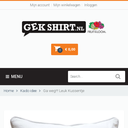
Mijn account
Mijn winkelwagen
Inloggen
€ 0,00
0
MENU
Home
Kado idee
Ga weg!!! Leuk Kussentje