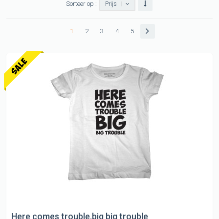
Sorteer op :
Prijs
1
2
3
4
5
Here comes trouble,big big trouble