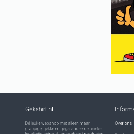
Gekshirt.nl
Informa
Dé leuke webshop met alleen maar
Over ons
grappige, gekke en gegarandeerde unieke
kwaliteits shirts. Al onze shirts/ producten