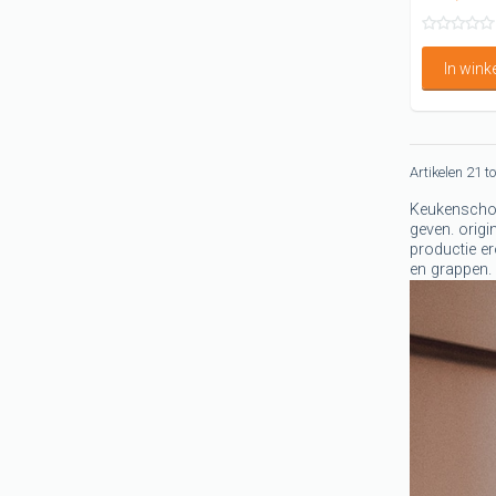
In win
Artikelen 21 t
Keukenschort
geven. origi
productie er
en grappen.