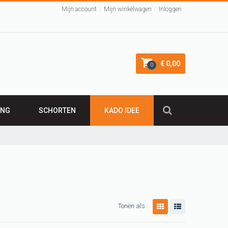
Mijn account
Mijn winkelwagen
Inloggen
€ 0,00
0
ING
SCHORTEN
KADO IDEE
KADO 50 JAAR
irt
Leuk Kraamcadeau
Cadeau 40 jaar
VALENTIJNSCADEAU
Verjaardagscadeau
Tonen als :
BARBECUE SCHORT