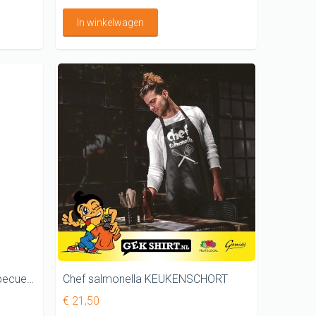
In winkelwagen
Daarnet rook ik nog vlees Barbecueschort
Chef salmonella KEUKENSCHORT
€ 21,50