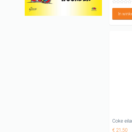
In win
€ 21,50