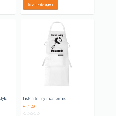
In winkelwagen
Ik verbrand uw stukje vlees in style Barbecue schort
Listen to my mastermix
€ 21,50