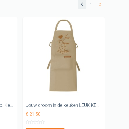
1
2
Keukenschorten
SINTERKLAAS cadeau
ideeen
KUSSENTJES
Kado voor kinderen
Vader shirt
Cadeau pakketten
WK T-shirt
KERST cadeau
Tegeltjes
Ik warm de boel even lekker op. Keukenschort
Jouw droom in de keuken LEUK KEUKENSCHORT
Grappig T-shirt
€ 21,50
GAY pride SHIRT