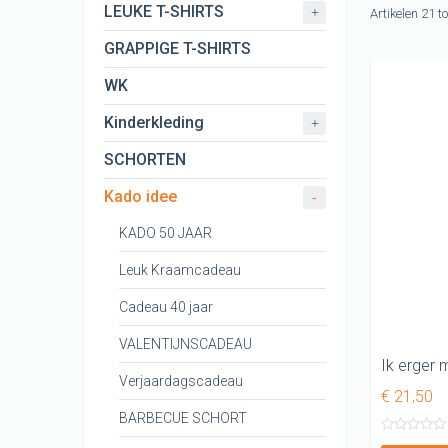
CARNAVAL T
LEUKE T-SHIRTS
+
Artikelen 21 t
KERST shir
GRAPPIGE T-SHIRTS
KONINGSDA
WK
ORANJE EK 
Kinderkleding
+
KONINGSDA
SCHORTEN
Kado idee
-
KADO 50 JAAR
Leuk Kraamcadeau
Cadeau 40 jaar
VALENTIJNSCADEAU
Verjaardagscadeau
€ 21,50
BARBECUE SCHORT