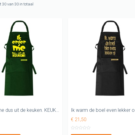
-shirts
ot 30 van 30 in totaal
t
G shirts
shirts
G shirt
Ik erger me dus uit de keuken. KEUKENSCHORT
€ 21,50