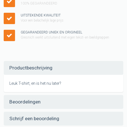
100% GEGARANDEERD
UITSTEKENDE KWALITEIT
Voor een belachelijk lage prijs
GEGARANDEERD UNIEK EN ORIGINEEL
Gresnich werkt uitsluitend met eigen tekst- en beeldgrappen
Productbeschrijving
Leuk T-shirt, en is het nu later?
Beoordelingen
Schrijf een beoordeling