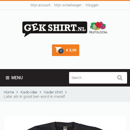
Mijn account
Mijn winkelwagen
Inloggen
€ 0,00
0
MENU
Home
Kado idee
Vader shirt
Later als ik groot ben word ik mezelf.