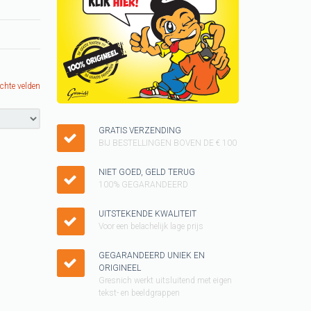
Keukenschorten
SINTERKLAAS cadeau
ideeen
KUSSENTJES
ichte velden
Kado voor kinderen
Vader shirt
GRATIS VERZENDING
BIJ BESTELLINGEN BOVEN DE € 100
Cadeau pakketten
NIET GOED, GELD TERUG
WK T-shirt
100% GEGARANDEERD
KERST cadeau
UITSTEKENDE KWALITEIT
Voor een belachelijk lage prijs
Tegeltjes
Grappig T-shirt
GEGARANDEERD UNIEK EN
ORIGINEEL
GAY pride SHIRT
Gresnich werkt uitsluitend met eigen
tekst- en beeldgrappen