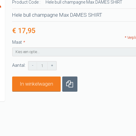
Product Code :
Hele bull champagne Max DAMES SHIRT
-shirts
t
Hele bull champagne Max DAMES SHIRT
G shirts
€ 17,95
shirts
* Verpl
Maat
*
G shirt
Aantal:
-
+
In winkelwagen