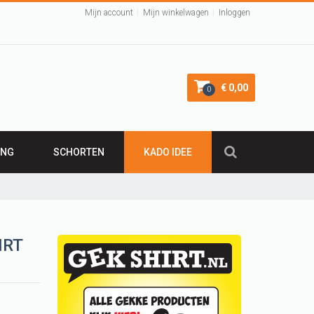
Mijn account
Mijn winkelwagen
Inloggen
€ 0,00
0
ING
SCHORTEN
KADO IDEE
KADO 50 JAAR
irt
Leuk Kraamcadeau
Cadeau 40 jaar
IRT
VALENTIJNSCADEAU
Verjaardagscadeau
BARBECUE SCHORT