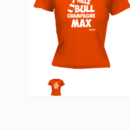
CARNAVAL T
KERST shir
KONINGSDA
ORANJE EK 
KONINGSDA