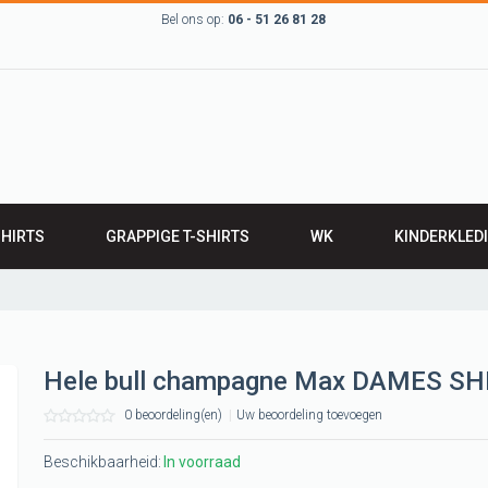
Bel ons op:
06 - 51 26 81 28
SHIRTS
GRAPPIGE T-SHIRTS
WK
KINDERKLED
RTS
BABYKLEDING
IRTS
Leuk kinder t-sh
LEN T-SHIRTS
ROMPERTJES
Hele bull champagne Max DAMES SH
werk T-shirts
SLABBETJES
0 beoordeling(en)
|
Uw beoordeling toevoegen
 Groningen,
 grunn
Beschikbaarheid:
In voorraad