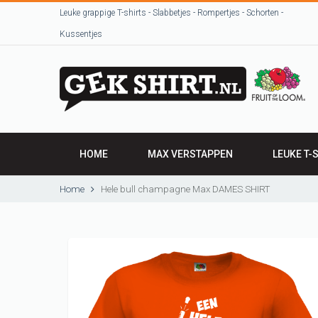
Leuke grappige T-shirts - Slabbetjes - Rompertjes - Schorten -
Kussentjes
HOME
MAX VERSTAPPEN
LEUKE T-
HEREN SHI
Home
Hele bull champagne Max DAMES SHIRT
DAMES SH
VRIJGEZEL
Beroepen / 
T-shirts uit
sjeurts uut