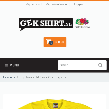
Mijn account
Mijn winkelwagen
Inloggen
€ 0,00
0
MENU
Home
Huup huup Hef truck Grappig shirt