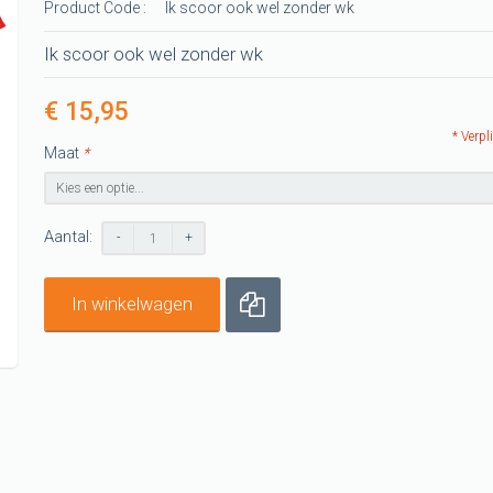
Product Code :
Ik scoor ook wel zonder wk
-shirts
t
Ik scoor ook wel zonder wk
G shirts
€ 15,95
shirts
* Verpl
Maat
*
G shirt
Aantal:
-
+
In winkelwagen