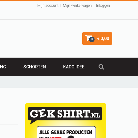
Mijn account
Mijn winkelwagen
Inloggen
€ 0,00
0
ING
SCHORTEN
KADO IDEE
KADO 50 JAAR
irt
Leuk Kraamcadeau
Cadeau 40 jaar
VALENTIJNSCADEAU
Verjaardagscadeau
BARBECUE SCHORT