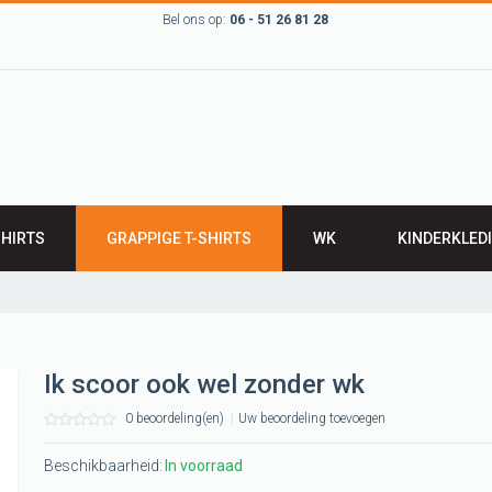
Bel ons op:
06 - 51 26 81 28
SHIRTS
GRAPPIGE T-SHIRTS
WK
KINDERKLED
RTS
BABYKLEDING
IRTS
Leuk kinder t-sh
LEN T-SHIRTS
ROMPERTJES
Ik scoor ook wel zonder wk
werk T-shirts
SLABBETJES
0 beoordeling(en)
|
Uw beoordeling toevoegen
 Groningen,
 grunn
Beschikbaarheid:
In voorraad