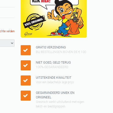
Keukenschorten
SINTERKLAAS cadeau
ideeen
KUSSENTJES
ichte velden
Kado voor kinderen
Vader shirt
GRATIS VERZENDING
BIJ BESTELLINGEN BOVEN DE € 100
Cadeau pakketten
NIET GOED, GELD TERUG
WK T-shirt
100% GEGARANDEERD
KERST cadeau
UITSTEKENDE KWALITEIT
Voor een belachelijk lage prijs
Tegeltjes
Grappig T-shirt
GEGARANDEERD UNIEK EN
ORIGINEEL
GAY pride SHIRT
Gresnich werkt uitsluitend met eigen
tekst- en beeldgrappen