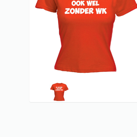
CARNAVAL T
KERST shir
KONINGSDA
ORANJE EK 
KONINGSDA