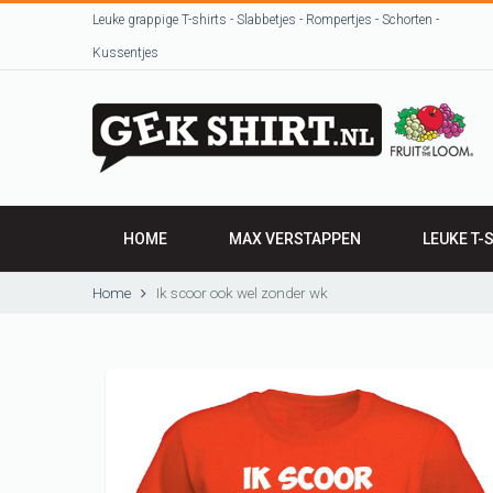
Leuke grappige T-shirts - Slabbetjes - Rompertjes - Schorten -
Kussentjes
HOME
MAX VERSTAPPEN
LEUKE T-
HEREN SHI
Home
Ik scoor ook wel zonder wk
DAMES SH
VRIJGEZEL
Beroepen / 
T-shirts uit
sjeurts uut