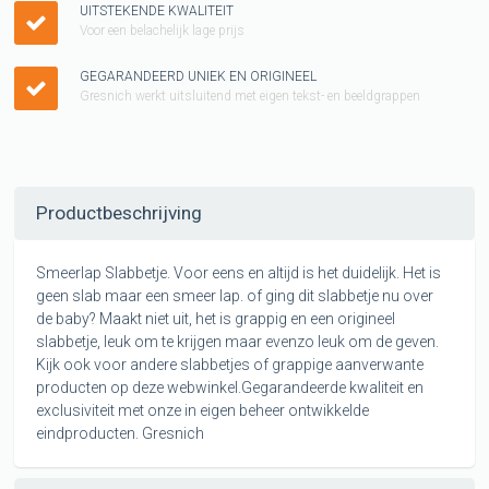
UITSTEKENDE KWALITEIT
Voor een belachelijk lage prijs
GEGARANDEERD UNIEK EN ORIGINEEL
Gresnich werkt uitsluitend met eigen tekst- en beeldgrappen
Productbeschrijving
Smeerlap Slabbetje. Voor eens en altijd is het duidelijk. Het is
geen slab maar een smeer lap. of ging dit slabbetje nu over
de baby? Maakt niet uit, het is grappig en een origineel
slabbetje, leuk om te krijgen maar evenzo leuk om de geven.
Kijk ook voor andere slabbetjes of grappige aanverwante
producten op deze webwinkel.Gegarandeerde kwaliteit en
exclusiviteit met onze in eigen beheer ontwikkelde
eindproducten. Gresnich