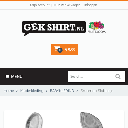
Mijn account
Mijn winkelwagen
Inloggen
€ 0,00
0
MENU
Home
Kinderkleding
BABYKLEDING
Smeerlap Slabbetje