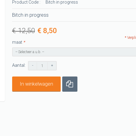
Product Code :
Bitch in progress
-shirts
t
Bitch in progress
G shirts
€ 12,50
€ 8,50
shirts
* Verpl
maat
*
G shirt
Aantal:
-
+
In winkelwagen