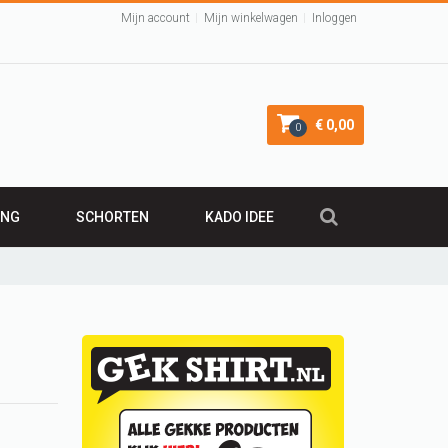
Mijn account
Mijn winkelwagen
Inloggen
€ 0,00
0
ING
SCHORTEN
KADO IDEE
KADO 50 JAAR
irt
Leuk Kraamcadeau
Cadeau 40 jaar
VALENTIJNSCADEAU
Verjaardagscadeau
BARBECUE SCHORT