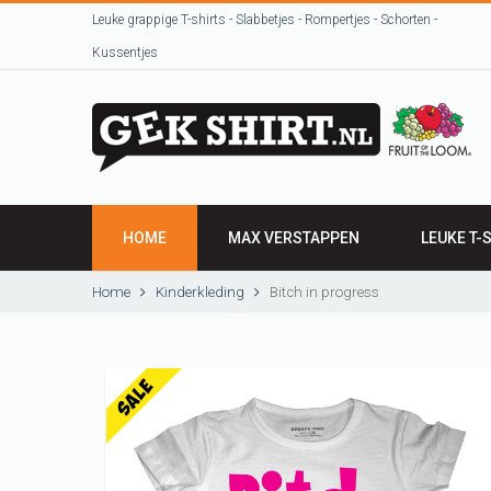
Leuke grappige T-shirts - Slabbetjes - Rompertjes - Schorten -
Kussentjes
HOME
MAX VERSTAPPEN
LEUKE T-
HEREN SHI
Home
Kinderkleding
Bitch in progress
DAMES SH
VRIJGEZEL
Beroepen / 
T-shirts uit
sjeurts uut