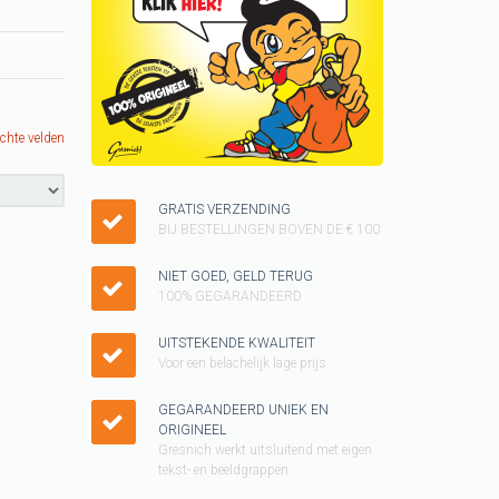
Keukenschorten
SINTERKLAAS cadeau
ideeen
KUSSENTJES
ichte velden
Kado voor kinderen
Vader shirt
GRATIS VERZENDING
BIJ BESTELLINGEN BOVEN DE € 100
Cadeau pakketten
NIET GOED, GELD TERUG
WK T-shirt
100% GEGARANDEERD
KERST cadeau
UITSTEKENDE KWALITEIT
Voor een belachelijk lage prijs
Tegeltjes
Grappig T-shirt
GEGARANDEERD UNIEK EN
ORIGINEEL
GAY pride SHIRT
Gresnich werkt uitsluitend met eigen
tekst- en beeldgrappen