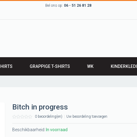
Bel ons op:
06 - 51 26 81 28
SHIRTS
GRAPPIGE T-SHIRTS
WK
KINDERKLED
RTS
BABYKLEDING
IRTS
Leuk kinder t-sh
LEN T-SHIRTS
ROMPERTJES
Bitch in progress
werk T-shirts
SLABBETJES
0 beoordeling(en)
|
Uw beoordeling toevoegen
 Groningen,
 grunn
Beschikbaarheid:
In voorraad