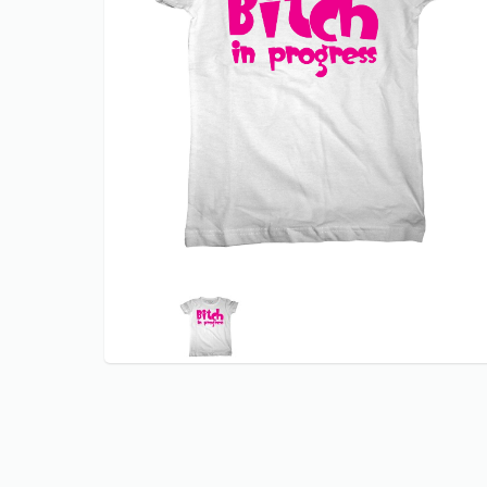
CARNAVAL T
KERST shir
KONINGSDA
ORANJE EK 
KONINGSDA