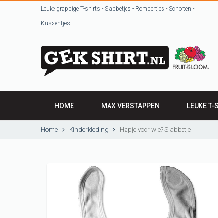
Leuke grappige T-shirts - Slabbetjes - Rompertjes - Schorten -
Kussentjes
HOME
MAX VERSTAPPEN
LEUKE T-
HEREN SHI
Home
Kinderkleding
Hapje voor wie? Slabbetje
DAMES SH
VRIJGEZEL
Beroepen / 
T-shirts uit
sjeurts uut