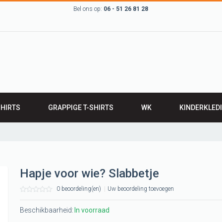
Bel ons op:
06 - 51 26 81 28
SHIRTS
GRAPPIGE T-SHIRTS
WK
KINDERKLED
RTS
BABYKLEDING
IRTS
Leuk kinder t-sh
LEN T-SHIRTS
ROMPERTJES
Hapje voor wie? Slabbetje
werk T-shirts
SLABBETJES
0 beoordeling(en)
|
Uw beoordeling toevoegen
 Groningen,
 grunn
Beschikbaarheid:
In voorraad