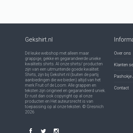
Gekshirt.nl
Informa
Dé leuke webshop met alleen maar
Over ons
grappige, gekke en gegarandeerde unieke
kwaliteits shirts. Al onze shirts/ producten
Klanten se
zijn van een uitmuntende goede kwaliteit.
Shirts, zijn bij Gekshirt.nl (buiten de partij
Pashokje 
aanbiedingen die we bieden) altijd van het
merk Fruit of de Loom. Alle grappen en
Contact
teksten zijn origineel en gegarandeerd uniek.
Er rust dan ook copyright op al onze
producten en Het auteursrecht is van
toepassing op al onze teksten. © Gresnich
2026