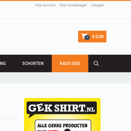
Mijn account
Mijn winkelwagen
Inloggen
€ 0,00
0
ING
SCHORTEN
KADO IDEE
KADO 50 JAAR
irt
Leuk Kraamcadeau
Cadeau 40 jaar
VALENTIJNSCADEAU
Verjaardagscadeau
BARBECUE SCHORT