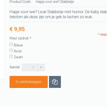
Product Code :
Hapje voor wie? Slabbetje
-shirts
t
Hapje voor wie? Leuk Slabbetje met humor. De baby sla
teksten als deze zijn om je gek te lachen zo leuk.
G shirts
shirts
€ 9,95
* Verpl
G shirt
Kleur opdruk
*
Blauw
Roze
Zwart
Aantal:
-
+
In winkelwagen