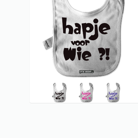
CARNAVAL T
KERST shir
KONINGSDA
ORANJE EK 
KONINGSDA