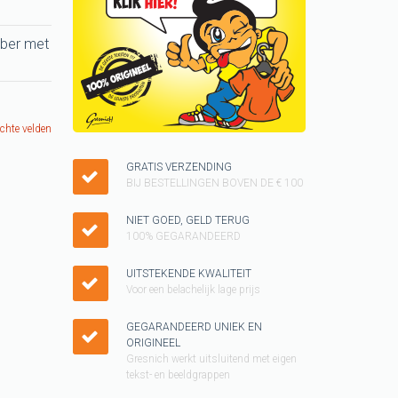
Keukenschorten
bber met
SINTERKLAAS cadeau
ideeen
KUSSENTJES
ichte velden
Kado voor kinderen
Vader shirt
GRATIS VERZENDING
BIJ BESTELLINGEN BOVEN DE € 100
Cadeau pakketten
NIET GOED, GELD TERUG
WK T-shirt
100% GEGARANDEERD
KERST cadeau
UITSTEKENDE KWALITEIT
Voor een belachelijk lage prijs
Tegeltjes
Grappig T-shirt
GEGARANDEERD UNIEK EN
ORIGINEEL
GAY pride SHIRT
Gresnich werkt uitsluitend met eigen
tekst- en beeldgrappen