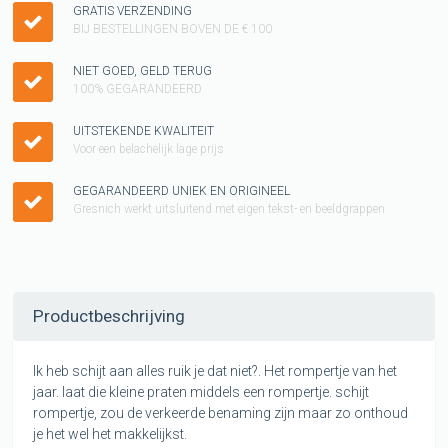
GRATIS VERZENDING
BIJ BESTELLINGEN BOVEN DE € 100
NIET GOED, GELD TERUG
100% GEGARANDEERD
UITSTEKENDE KWALITEIT
Voor een belachelijk lage prijs
GEGARANDEERD UNIEK EN ORIGINEEL
Gresnich werkt uitsluitend met eigen tekst- en beeldgrappen
Productbeschrijving
Ik heb schijt aan alles ruik je dat niet?. Het rompertje van het
jaar. laat die kleine praten middels een rompertje. schijt
rompertje, zou de verkeerde benaming zijn maar zo onthoud
je het wel het makkelijkst.