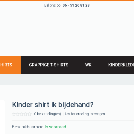
Bel ons op:
06 - 51 26 81 28
SHIRTS
GRAPPIGE T-SHIRTS
WK
KINDERKLED
RTS
BABYKLEDING
IRTS
Leuk kinder t-sh
LEN T-SHIRTS
ROMPERTJES
Kinder shirt ik bijdehand?
werk T-shirts
SLABBETJES
0 beoordeling(en)
|
Uw beoordeling toevoegen
 Groningen,
 grunn
Beschikbaarheid:
In voorraad