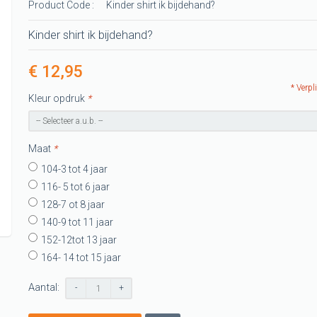
Product Code :
Kinder shirt ik bijdehand?
-shirts
t
Kinder shirt ik bijdehand?
G shirts
€ 12,95
shirts
* Verpl
Kleur opdruk
*
G shirt
Maat
*
104-3 tot 4 jaar
116- 5 tot 6 jaar
128-7 ot 8 jaar
140-9 tot 11 jaar
152-12tot 13 jaar
164- 14 tot 15 jaar
Aantal:
-
+