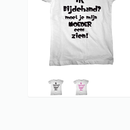
CARNAVAL T
KERST shir
KONINGSDA
ORANJE EK 
KONINGSDA