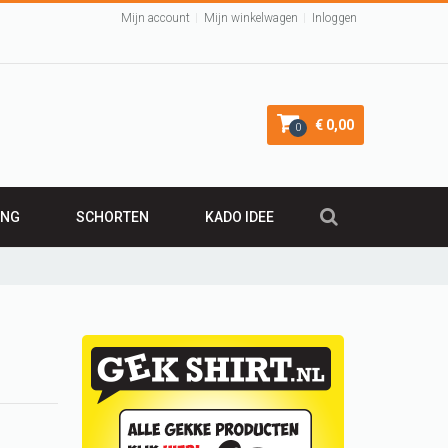
Mijn account
Mijn winkelwagen
Inloggen
€ 0,00
0
ING
SCHORTEN
KADO IDEE
KADO 50 JAAR
irt
Leuk Kraamcadeau
Cadeau 40 jaar
VALENTIJNSCADEAU
Verjaardagscadeau
BARBECUE SCHORT