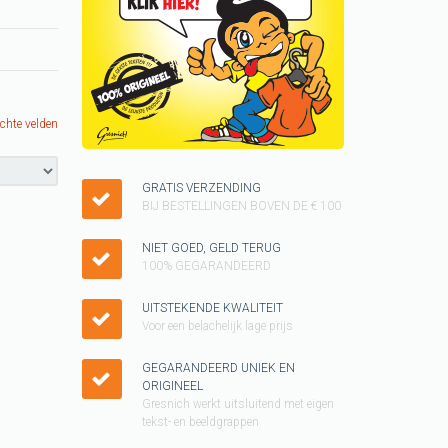
Keukenschorten
SINTERKLAAS cadeau
ideeen
KUSSENTJES
ichte velden
Kado voor kinderen
Vader shirt
GRATIS VERZENDING
BIJ BESTELLINGEN BOVEN DE € 100
Cadeau pakketten
NIET GOED, GELD TERUG
WK T-shirt
100% GEGARANDEERD
KERST cadeau
UITSTEKENDE KWALITEIT
Voor een belachelijk lage prijs
Tegeltjes
Grappig T-shirt
GEGARANDEERD UNIEK EN
ORIGINEEL
GAY pride SHIRT
Gresnich werkt uitsluitend met eigen
tekst- en beeldgrappen