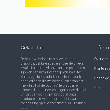
Gekshirt.nl
Informa
Dé leuke webshop met alleen maar
Over ons
grappige, gekke en gegarandeerde unieke
kwaliteits shirts. Al onze shirts/ producten
Klanten se
zijn van een uitmuntende goede kwaliteit.
Shirts, zijn bij Gekshirt.nl (buiten de partij
Pashokje 
aanbiedingen die we bieden) altijd van het
merk Fruit of de Loom. Alle grappen en
Contact
teksten zijn origineel en gegarandeerd uniek.
Er rust dan ook copyright op al onze
producten en Het auteursrecht is van
toepassing op al onze teksten. © Gresnich
2026