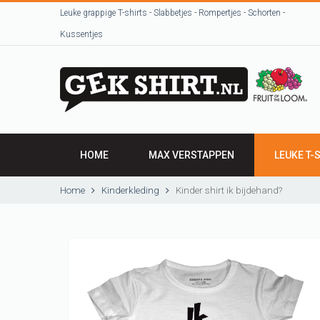
Leuke grappige T-shirts - Slabbetjes - Rompertjes - Schorten -
Kussentjes
HOME
MAX VERSTAPPEN
LEUKE T-
HEREN SHI
Home
Kinderkleding
Kinder shirt ik bijdehand?
DAMES SH
VRIJGEZEL
Beroepen / 
T-shirts uit
sjeurts uut