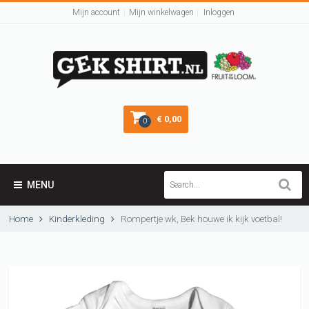
Mijn account
Mijn winkelwagen
Inloggen
€ 0,00
0
MENU
Home
Kinderkleding
Rompertje wk, Bek houwe ik kijk voetbal!