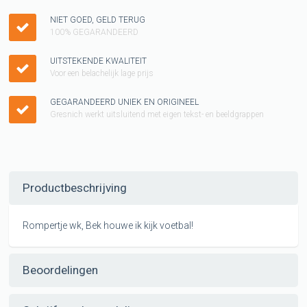
NIET GOED, GELD TERUG
100% GEGARANDEERD
UITSTEKENDE KWALITEIT
Voor een belachelijk lage prijs
GEGARANDEERD UNIEK EN ORIGINEEL
Gresnich werkt uitsluitend met eigen tekst- en beeldgrappen
Productbeschrijving
Rompertje wk, Bek houwe ik kijk voetbal!
Beoordelingen