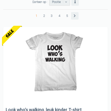
Sorteer op :
Positie
1
2
3
4
5
Look who's walking, leuk kinder T-shirt