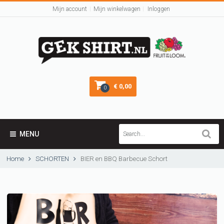
Mijn account
Mijn winkelwagen
Inloggen
€ 0,00
0
MENU
Home
SCHORTEN
BIER en BBQ Barbecue Schort