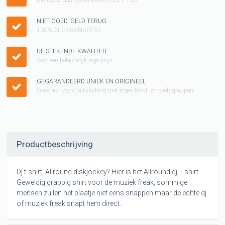
NIET GOED, GELD TERUG
100% GEGARANDEERD
UITSTEKENDE KWALITEIT
Voor een belachelijk lage prijs
GEGARANDEERD UNIEK EN ORIGINEEL
Gresnich werkt uitsluitend met eigen tekst- en beeldgrappen
Productbeschrijving
Dj t-shirt, Allround diskjockey? Hier is het Allround dj T-shirt.
Geweldig grappig shirt voor de muziek freak, sommige
mensen zullen het plaatje niet eens snappen maar de echte dj
of muziek freak snapt hem direct.