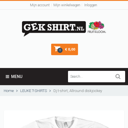
Mijn account
Mijn winkelwagen
Inloggen
€ 0,00
0
MENU
Home
LEUKE T-SHIRTS
Dj t-shirt, Allround diskjockey