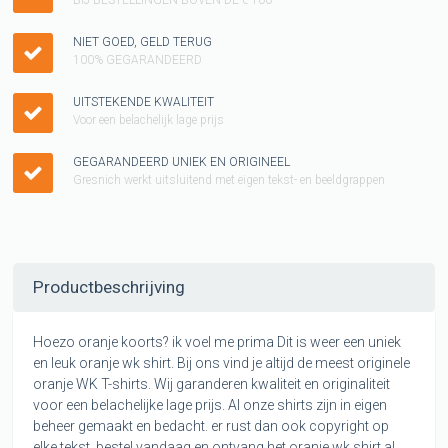
NIET GOED, GELD TERUG
100% GEGARANDEERD
UITSTEKENDE KWALITEIT
Voor een belachelijk lage prijs
GEGARANDEERD UNIEK EN ORIGINEEL
Gresnich werkt uitsluitend met eigen tekst- en beeldgrappen
Productbeschrijving
Hoezo oranje koorts? ik voel me prima Dit is weer een uniek
en leuk oranje wk shirt. Bij ons vind je altijd de meest originele
oranje WK T-shirts. Wij garanderen kwaliteit en originaliteit
voor een belachelijke lage prijs. Al onze shirts zijn in eigen
beheer gemaakt en bedacht. er rust dan ook copyright op
elke tekst. bestel vandaag en ontvang het oranje wk shirt al