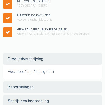
NIET GOED, GELD TERUG
100% GEGARANDEERD
UITSTEKENDE KWALITEIT
Voor een belachelijk lage prijs
GEGARANDEERD UNIEK EN ORIGINEEL
Gresnich werkt uitsluitend met eigen tekst- en beeldgrappen
Productbeschrijving
Hoezo hoofdpijn Grappig t-shirt
Beoordelingen
Schrijf een beoordeling