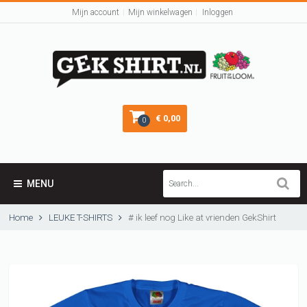
Mijn account
Mijn winkelwagen
Inloggen
€ 0,00
0
MENU
Home
LEUKE T-SHIRTS
# ik leef nog Like at vrienden GekShirt