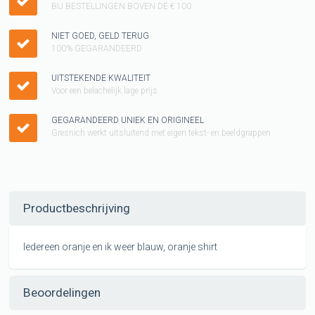
BIJ BESTELLINGEN BOVEN DE € 100
NIET GOED, GELD TERUG
100% GEGARANDEERD
UITSTEKENDE KWALITEIT
Voor een belachelijk lage prijs
GEGARANDEERD UNIEK EN ORIGINEEL
Gresnich werkt uitsluitend met eigen tekst- en beeldgrappen
Productbeschrijving
Iedereen oranje en ik weer blauw, oranje shirt
Beoordelingen