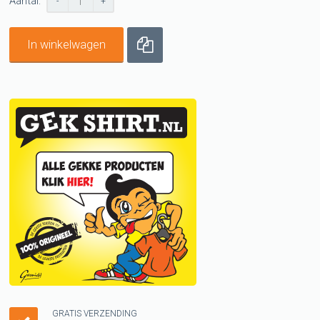
Aantal:
-
+
In winkelwagen
GRATIS VERZENDING