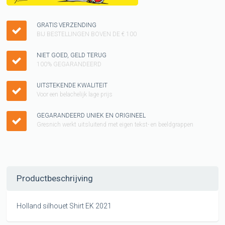
GRATIS VERZENDING
BIJ BESTELLINGEN BOVEN DE € 100
NIET GOED, GELD TERUG
100% GEGARANDEERD
UITSTEKENDE KWALITEIT
Voor een belachelijk lage prijs
GEGARANDEERD UNIEK EN ORIGINEEL
Gresnich werkt uitsluitend met eigen tekst- en beeldgrappen
Productbeschrijving
Holland silhouet Shirt EK 2021