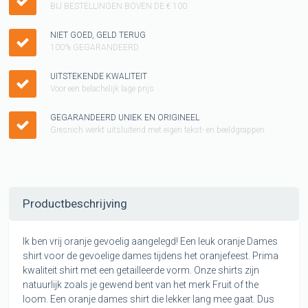
BIJ BESTELLINGEN BOVEN DE € 100
NIET GOED, GELD TERUG
100% GEGARANDEERD
UITSTEKENDE KWALITEIT
Voor een belachelijk lage prijs
GEGARANDEERD UNIEK EN ORIGINEEL
Gresnich werkt uitsluitend met eigen tekst- en beeldgrappen
Productbeschrijving
Ik ben vrij oranje gevoelig aangelegd! Een leuk oranje Dames
shirt voor de gevoelige dames tijdens het oranjefeest. Prima
kwaliteit shirt met een getailleerde vorm. Onze shirts zijn
natuurlijk zoals je gewend bent van het merk Fruit of the
loom. Een oranje dames shirt die lekker lang mee gaat. Dus