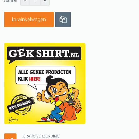
Aantal:
-
+
In winkelwagen
GRATIS VERZENDING