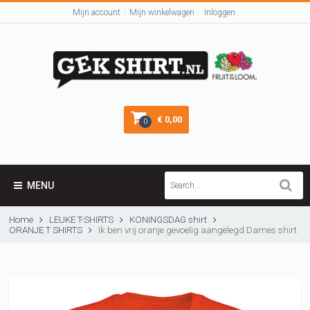
Mijn account
Mijn winkelwagen
Inloggen
€ 0,00
0
MENU
Home
LEUKE T-SHIRTS
KONINGSDAG shirt
ORANJE T SHIRTS
Ik ben vrij oranje gevoelig aangelegd Dames shirt