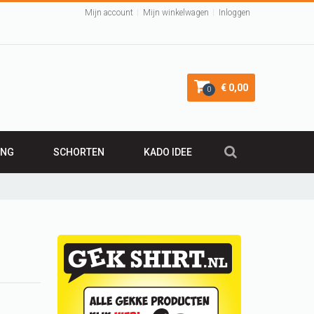
Mijn account
Mijn winkelwagen
Inloggen
€ 0,00
0
ING
SCHORTEN
KADO IDEE
KADO 50 JAAR
irt
Leuk Kraamcadeau
Cadeau 40 jaar
VALENTIJNSCADEAU
Verjaardagscadeau
BARBECUE SCHORT