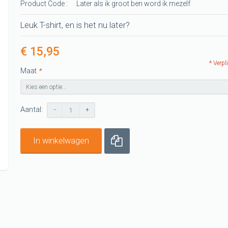
Product Code :
Later als ik groot ben word ik mezelf
-shirts
t
Leuk T-shirt, en is het nu later?
G shirts
€ 15,95
shirts
* Verpl
Maat
*
G shirt
Aantal:
-
+
In winkelwagen