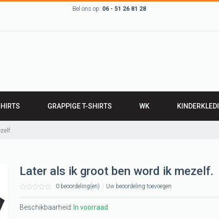
Bel ons op:
06 - 51 26 81 28
SHIRTS
GRAPPIGE T-SHIRTS
WK
KINDERKLED
RTS
BABYKLEDING
zelf.
IRTS
Leuk kinder t-sh
LEN T-SHIRTS
ROMPERTJES
Later als ik groot ben word ik mezelf.
werk T-shirts
SLABBETJES
0 beoordeling(en)
|
Uw beoordeling toevoegen
 Groningen,
 grunn
Beschikbaarheid:
In voorraad