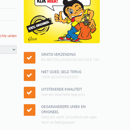
Keukenschorten
SINTERKLAAS cadeau
ideeen
KUSSENTJES
ichte velden
Kado voor kinderen
Vader shirt
GRATIS VERZENDING
BIJ BESTELLINGEN BOVEN DE € 100
Cadeau pakketten
NIET GOED, GELD TERUG
WK T-shirt
100% GEGARANDEERD
KERST cadeau
UITSTEKENDE KWALITEIT
Voor een belachelijk lage prijs
Tegeltjes
Grappig T-shirt
GEGARANDEERD UNIEK EN
ORIGINEEL
GAY pride SHIRT
Gresnich werkt uitsluitend met eigen
tekst- en beeldgrappen