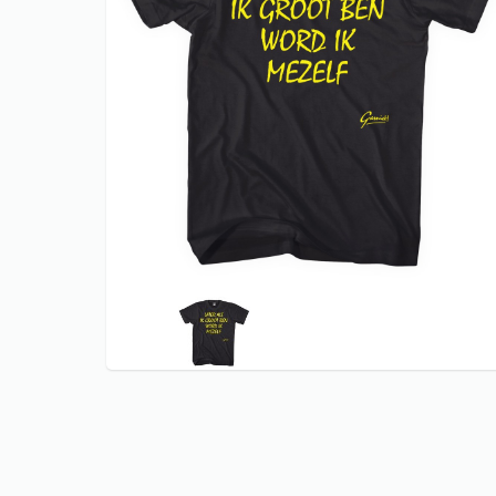
CARNAVAL T
KERST shir
KONINGSDA
ORANJE EK 
KONINGSDA