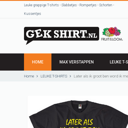
Leuke grappige T-shirts - Slabbetjes - Rompertjes - Schorten -
Kussentjes
HOME
MAX VERSTAPPEN
LEUKE T-
HEREN SHI
Home
LEUKE T-SHIRTS
Later als ik groot ben word ik me
DAMES SH
VRIJGEZEL
Beroepen / 
T-shirts uit
sjeurts uut