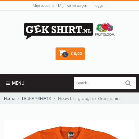
Mijn account
Mijn winkelwagen
Inloggen
€ 0,00
0
MENU
Home
LEUKE T-SHIRTS
Nieuw bier graag hier Oranje shirt