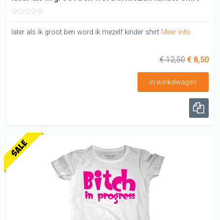
later als ik groot ben word ik mezelf kinder shirt
Meer info
€ 12,50
€ 8,50
In winkelwagen