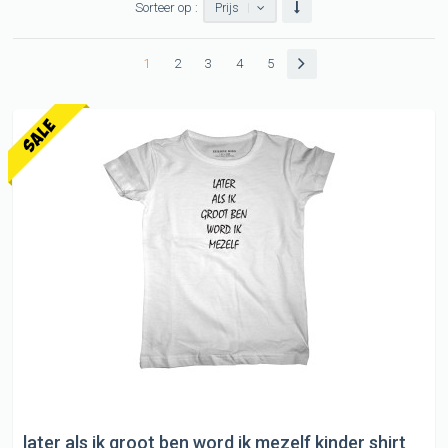
Sorteer op :
Prijs
1
2
3
4
5
later als ik groot ben word ik mezelf kinder shirt